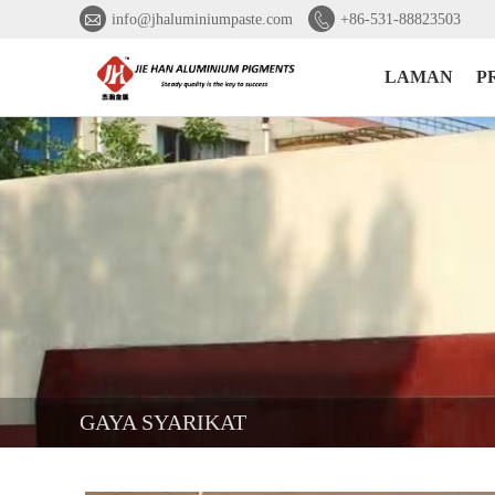


info@jhaluminiumpaste.com
+86-531-88823503
LAMAN
P
GAYA SYARIKAT