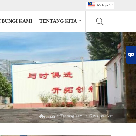
Melayu

UBUNGI KAMI
TENTANG KITA


>
Tentang kami
>
Gaya syarikat
rumah