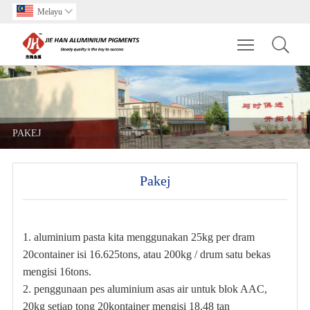
Melayu

Toggle main m
PAKEJ
Pakej
1. aluminium pasta kita menggunakan 25kg per dram
20container isi 16.625tons, atau 200kg / drum satu bekas
mengisi 16tons.
2. penggunaan pes aluminium asas air untuk blok AAC,
20kg setiap tong 20kontainer mengisi 18.48 tan