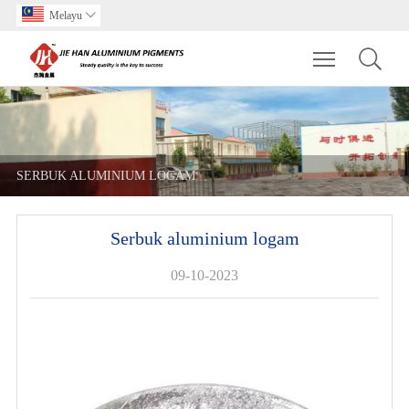
Melayu

Toggle main m
SERBUK ALUMINIUM LOGAM
Serbuk aluminium logam
09-10-2023