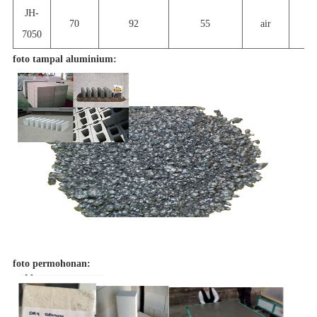
JH-
70
92
55
air
6
7050
foto tampal aluminium:
foto permohonan: