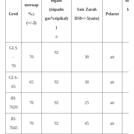
logam
meng
meruap
(isipadu
Saiz Zarah
ket
Gred
%
≥
Pelarut
gas%tipikal)
D50+/-5(satu)
bl
(+/-2)
)
≥
GLS
92
-
70
30
air
4
70
GLS-
65
92
30
air
4
65
JH-
70
92
25
air
3
7020
JH-
70
92
45
air
5
7045