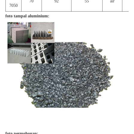
70
92
55
air
6
7050
foto tampal aluminium:
foto permohonan: