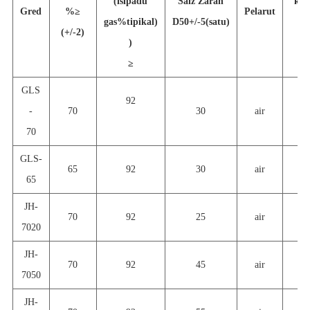
(isipadu
Saiz Zarah
ket
Gred
%
≥
Pelarut
gas%tipikal)
D50+/-5(satu)
bl
(+/-2)
)
≥
GLS
92
-
70
30
air
4
70
GLS-
65
92
30
air
4
65
JH-
70
92
25
air
3
7020
JH-
70
92
45
air
5
7050
JH-