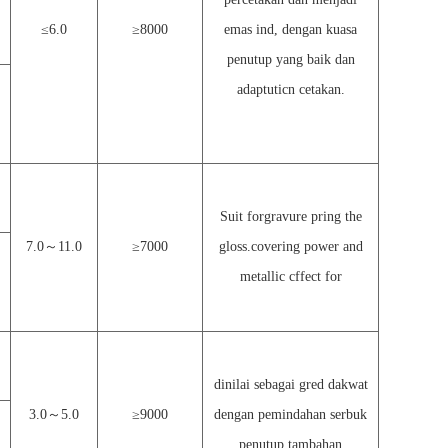
≤
6.0
≥
8000
emas ind, dengan kuasa
penutup yang baik dan
adaptuticn cetakan.
Suit forgravure pring the
7.0
～
11.0
≥
7000
gloss.covering power and
metallic cffect for
dinilai sebagai gred dakwat
3.0
～
5.0
≥
9000
dengan pemindahan serbuk
penutup tambahan