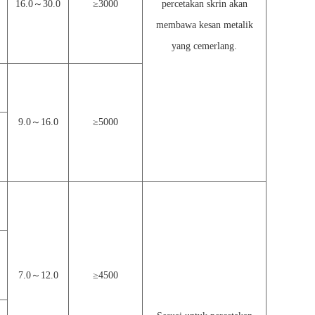
16.0
～
30.0
≥
3000
percetakan skrin akan
membawa kesan metalik
yang cemerlang.
9.0
～
16.0
≥
5000
7.0
～
12.0
≥
4500