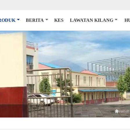
RODUK
BERITA
KES
LAWATAN KILANG
H

rumah