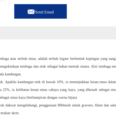

Send Email
embaga atau serbuk emas, adalah serbuk logam berbentuk kepingan yang sang
 pengoksidaan tembaga dan zink sebagai bahan mentah utama. Aloi tembaga m
pada kandungan.
nk. Apabila kandungan zink di bawah 10%, ia menunjukkan kesan emas dalam,
 25%, ia kelihatan kesan emas cahaya yang kaya, yang dikenali sebagai ema
sebagai emas kaya
(berhampiran dengan warna hijau)
.
uk dakwat mengimbangi, penggunaan 800mesh untuk gravure, filem dan salu
etakan skrin.