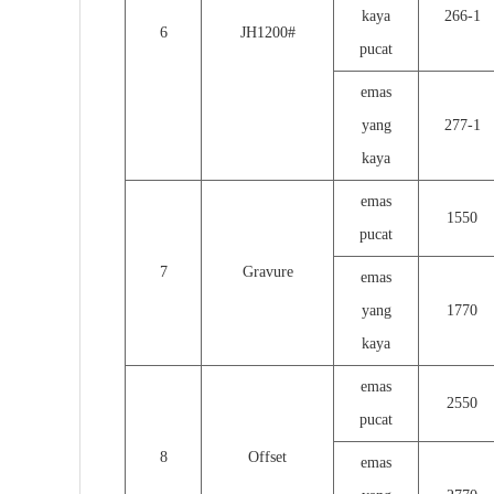
kaya
266-1
6
JH1200#
pucat
emas
yang
277-1
kaya
emas
1550
pucat
7
Gravure
emas
yang
1770
kaya
emas
2550
pucat
8
Offset
emas