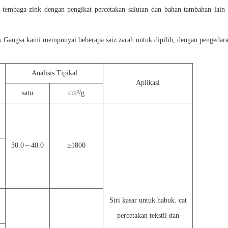
i tembaga-zink dengan pengikat percetakan salutan dan bahan tambahan lai
.
 Gangsa kami mempunyai beberapa saiz zarah untuk dipilih, dengan pengedaran
Analisis Tipikal
Aplikasi
satu
cm
²
/g
30.0
～
40.0
≥
1800
Siri kasar untuk habuk. cat
percetakan tekstil dan