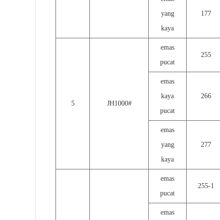
yang
177
kaya
emas
255
pucat
emas
kaya
266
5
JH1000#
pucat
emas
yang
277
kaya
emas
255-1
pucat
emas