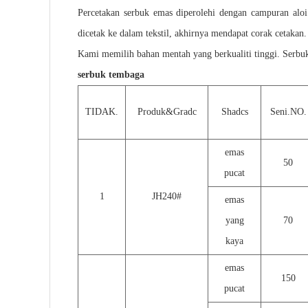
Percetakan serbuk emas diperolehi dengan campuran alo
dicetak ke dalam tekstil, akhirnya mendapat corak cetakan
Kami memilih bahan mentah yang berkualiti tinggi. Serbuk
serbuk tembaga
TIDAK.
Produk&Gradc
Shadcs
Seni.NO.
emas
50
pucat
1
JH240#
emas
yang
70
kaya
emas
150
pucat