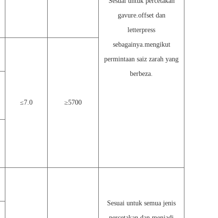
Sesuai untuk percetakan
gavure.offset dan
letterpress
sebagainya.mengikut
permintaan saiz zarah yang
berbeza.
≤
7.0
≥
5700
Sesuai untuk semua jenis
percetakan dan menjadi