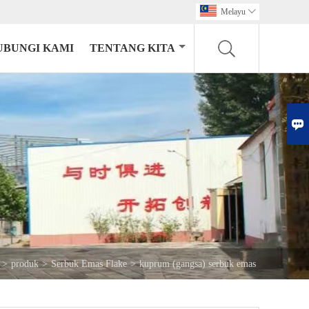
Melayu

UBUNGI KAMI
TENTANG KITA

>
produk
>
Serbuk Emas Flake
>
kuprum (gangsa) serbuk emas