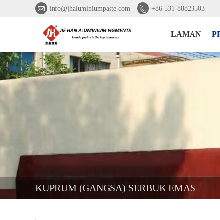


info@jhaluminiumpaste.com
+86-531-88823503
LAMAN
P
KUPRUM (GANGSA) SERBUK EMAS