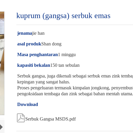
kuprum (gangsa) serbuk emas
jenama
jie han
asal produk
Shan dong
Masa penghantaran
1 minggu
kapasiti bekalan
150 tan sebulan
Serbuk gangsa, juga dikenali sebagai serbuk emas zink temba
kepingan yang sangat halus.
Proses pengeluaran termasuk kimpalan jongkong, penyembura
pengoksidaan tembaga dan zink sebagai bahan mentah utama
Download

Serbuk Gangsa MSDS.pdf