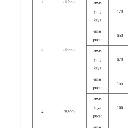
2
JH400#
emas
yang
170
kaya
emas
650
pucat
3
JH600#
emas
yang
670
kaya
emas
155
pucat
emas
kaya
166
4
J
H
800#
pucat
emas