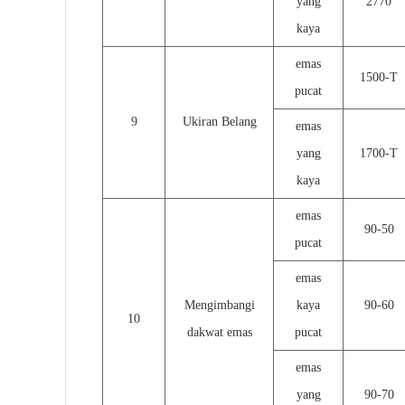
yang
2770
kaya
emas
1500-T
pucat
9
Ukiran Belang
emas
yang
1700-T
kaya
emas
90-50
pucat
emas
Mengimbangi
kaya
90-60
10
dakwat emas
pucat
emas
yang
90-70