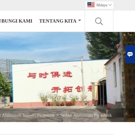
Melayu

UBUNGI KAMI
TENTANG KITA

 Aluminium Industri Piroteknik
>
Serbuk Aluminium Piroteknik