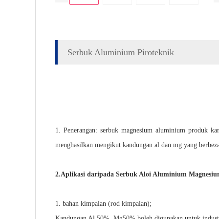
Serbuk Aluminium Piroteknik
1. Penerangan: serbuk magnesium aluminium produk kami
menghasilkan mengikut kandungan al dan mg yang berbeza, 
2.
Aplikasi daripada
Serbuk Aloi Aluminium Magnesi
1. bahan kimpalan (rod kimpalan);
Kandungan Al 50%, Mg50% boleh digunakan untuk industr