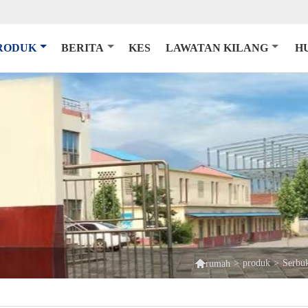
RODUK
BERITA
KES
LAWATAN KILANG
H

>
produk
>
Serbuk
rumah