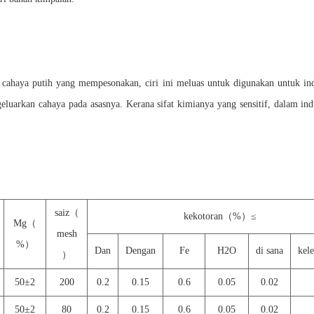
haya putih yang mempesonakan, ciri ini meluas untuk digunakan untuk indus
uarkan cahaya pada asasnya. Kerana sifat kimianya yang sensitif, dalam ind
saiz
（
kekotoran
（
%
）≤
Mg
（
mesh
%
）
Dan
Dengan
Fe
H2O
di sana
kel
）
50
±
2
200
0.2
0.15
0.6
0.05
0.02
50
±
2
80
0.2
0.15
0.6
0.05
0.02