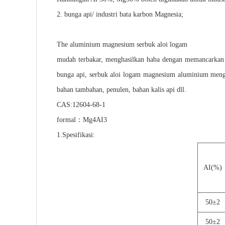
2. bunga api/ industri bata karbon Magnesia;
The
aluminium
magnesium
serbuk aloi logam
mudah terbakar, menghasilkan haba dengan memancarkan ca
bunga api, serbuk aloi logam magnesium aluminium mengel
bahan tambahan, penulen, bahan kalis api dll.
CAS:12604-68-1
formal
：
Mg4AI3
1.Spesifikasi:
AI(%)
50
±
2
50
±
2