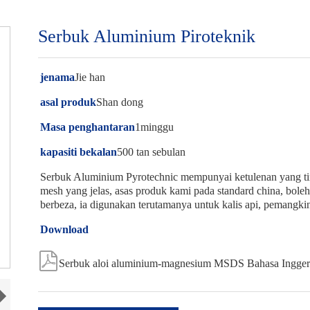
Serbuk Aluminium Piroteknik
jenama
Jie han
asal produk
Shan dong
Masa penghantaran
1minggu
kapasiti bekalan
500 tan sebulan
Serbuk Aluminium Pyrotechnic mempunyai ketulenan yang ting
mesh yang jelas, asas produk kami pada standard china, bol
berbeza, ia digunakan terutamanya untuk kalis api, pemangkin
Download

Serbuk aloi aluminium-magnesium MSDS Bahasa Inggeri