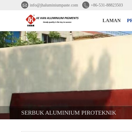


info@jhaluminiumpaste.com
+86-531-88823503
LAMAN
P
SERBUK ALUMINIUM PIROTEKNIK