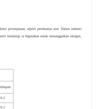
tri persenjataan, seperti pembuatan suar. Dalam industri
ustri metalurgi ia digunakan untuk menanggalkan oksigen,
embapan
0.2
0.2