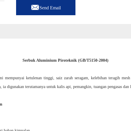

Send Email
Serbuk Aluminium Piroteknik (GB/T5150-2004)
 mempunyai ketulenan tinggi, saiz zarah seragam, kelebihan teragih mesh y
ia digunakan terutamanya untuk kalis api, pemangkin, tuangan pengasas dan l
um
i bahan kimpalan.