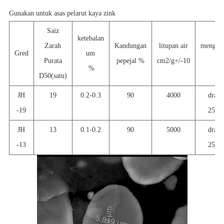
Gunakan untuk asas pelarut kaya zink
Saiz
ketebalan
Zarah
Kandungan
litupan air
mengem
Gred
um
Purata
pepejal %
cm2/g+/-10
%
D50(satu)
JH
19
0.2-0.3
90
4000
dram
-19
25kg
JH
1
3
0.1-0.2
90
5000
dram
-13
25kg