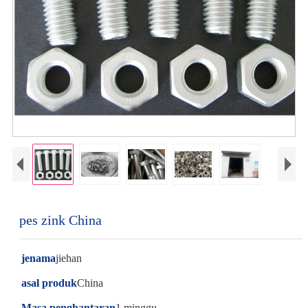
pes zink China
jenama
jiehan
asal produk
China
Masa penghantaran
1 minggu