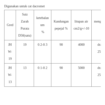
Digunakan untuk cat dacromet
Saiz
ketebalan
Zarah
Kandungan
litupan air
mengem
Gred
um
Purata
pepejal %
cm2/g+/-10
%
D50(satu)
JH
19
0.2-0.3
90
4000
dram
W-
25kg
19
JH
1
3
0.1-0.2
90
5000
dram
W-
25kg
13