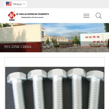
Melayu

Toggle main m
PES ZINK CHINA