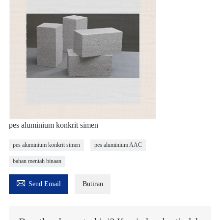
pes aluminium konkrit simen
pes aluminium konkrit simen
pes aluminium AAC
bahan mentah binaan

Send Email
Butiran